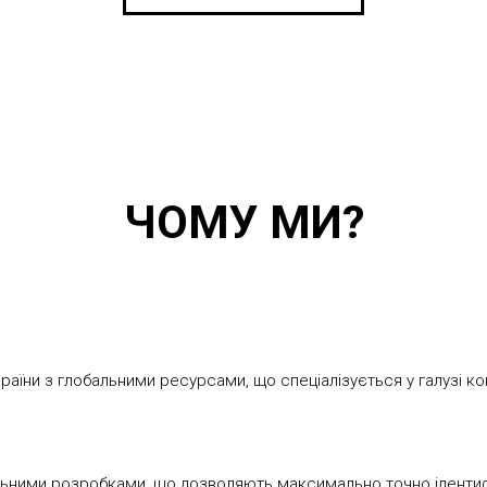
ЧОМУ МИ?
їни з глобальними ресурсами, що спеціалізується у галузі кон
ними розробками, що дозволяють максимально точно ідентифік