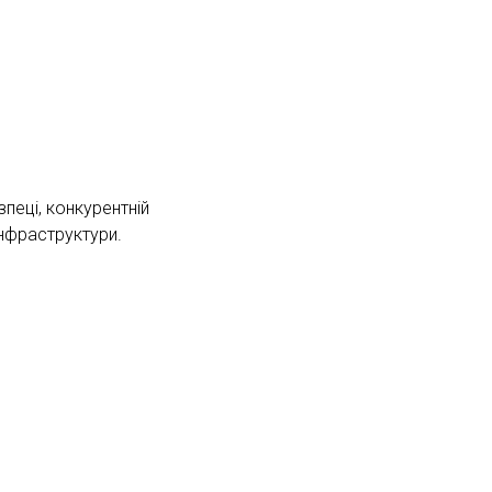
пеці, конкурентній
інфраструктури.