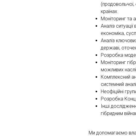
(продовольчої, 
країнах.
Моніторинг та а
Аналіз ситуації
економіка, сусп
Аналіз ключових
державі, оточен
Розробка модел
Моніторинг гібр
можливих наслі
Комплексний ана
системний аналі
Неофіційні груп
Розробка Конце
Інші дослідженн
гібридним війна
Ми допомагаємо влас