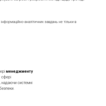
 інформаційно-аналітичних завдань не тільки в
фері
менеджменту
 сфері
и, надаючи системні
 безпеки.