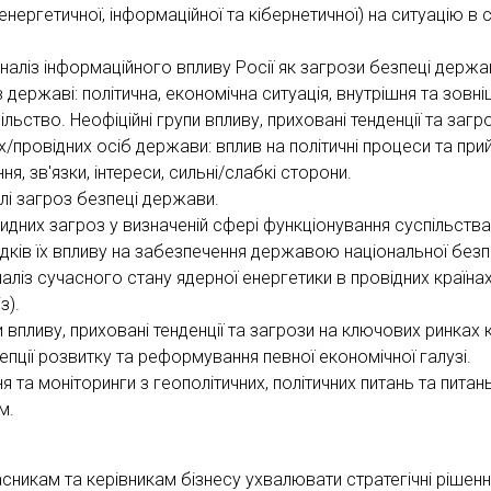
енергетичної, інформаційної та кібернетичної) на ситуацію в с
наліз інформаційного впливу Росії як загрози безпеці держа
 в державі: політична, економічна ситуація, внутрішня та зовні
ільство. Неофіційні групи впливу, приховані тенденції та загр
/провідних осіб держави: вплив на політичні процеси та при
ня, зв'язки, інтереси, сильні/слабкі сторони.
і загроз безпеці держави.
идних загроз у визначеній сфері функціонування суспільства
дків їх впливу на забезпечення державою національної безп
ліз сучасного стану ядерної енергетики в провідних країнах 
з).
и впливу, приховані тенденції та загрози на ключових ринках к
пції розвитку та реформування певної економічної галузі.
я та моніторинги з геополітичних, політичних питань та питан
м.
никам та керівникам бізнесу ухвалювати стратегічні рішенн