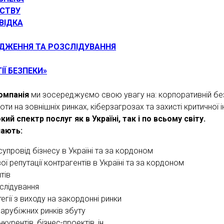
СТВУ
ВІДКА
ІДЖЕННЯ ТА РОЗСЛІДУВАННЯ
ІЇ БЕЗПЕКИ»
омпанія
ми зосереджуємо свою увагу на: корпоративній без
боти на зовнішніх ринках, кіберзагрозах та захисті критичної 
й спектр послуг як в Україні, так і по всьому світу.
чають:
упровід бізнесу в Україні та за кордоном
ої репутації контрагентів в Україні та за кордоном
тів
слідування
гії з виходу на закордонні ринки
зарубіжних ринків збуту
курентів, бізнес-проектів, ін.