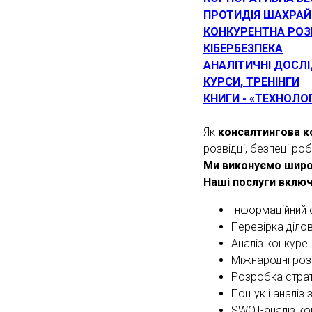
ПРОТИДІЯ ШАХРАЙ
КОНКУРЕНТНА РОЗ
КІБЕРБЕЗПЕКА
АНАЛІТИЧНІ ДОСЛ
КУРСИ, ТРЕНІНГИ
КНИГИ - «ТЕХНОЛОГ
Як
консалтингова к
розвідці, безпеці ро
Ми виконуємо широки
Наші послуги вклю
Інформаційний с
Перевірка ділов
Аналіз конкурен
Міжнародні роз
Розробка страте
Пошук і аналіз 
SWOT-аналіз кон