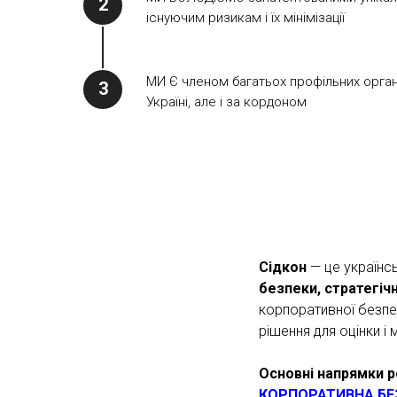
існуючим ризикам і їх мінімізації
МИ Є членом багатьох профільних організ
Україні, але і за кордоном
Сідкон
— це українс
безпеки, стратегіч
корпоративної безпек
рішення для оцінки і 
Основні напрямки р
КОРПОРАТИВНА БЕ