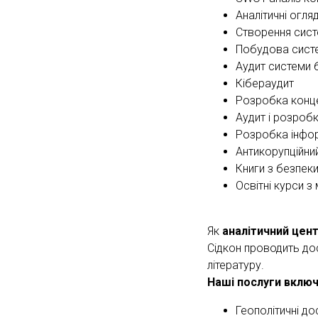
Аналітичні огля
Створення сист
Побудова сист
Аудит системи 
Кібераудит
Розробка конце
Аудит і розроб
Розробка інфор
Антикорупційний
Книги з безпек
Освітні курси з
Як
аналітичний цент
Сідкон проводить дос
літературу.
Наші послуги вклю
Геополітичні до