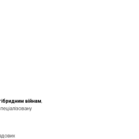
 гібридним війнам
,
спеціалізовану
ладових