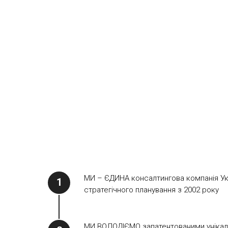
МИ – ЄДИНА консалтингова компанія Укра
стратегічного планування з 2002 року
МИ ВОЛОДІЄМО запатентованими унікаль