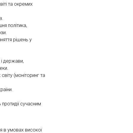
віті та окремих
в.
шня політика,
ози.
йняття рішень у
 і держави,
еки.
світу (моніторинг та
раїни.
ь протидії сучасним
я в умовах високої