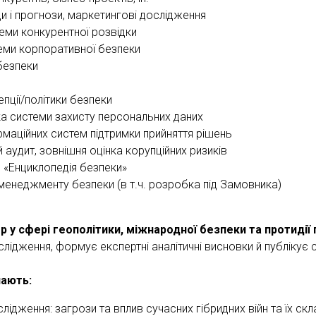
ди і прогнози, маркетингові дослідження
еми конкурентної розвідки
еми корпоративної безпеки
безпеки
пції/політики безпеки
ка системи захисту персональних даних
маційних систем підтримки прийняття рішень
 аудит, зовнішня оцінка корупційних ризиків
и «Енциклопедія безпеки»
 менеджменту безпеки (в т.ч. розробка під Замовника)
р у сфері геополітики, міжнародної безпеки та протидії
лідження, формує експертні аналітичні висновки й публікує 
чають:
слідження: загрози та вплив сучасних гібридних війн та їх ск