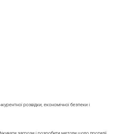
курентної розвідки, економічної безпеки і
увати загрози і розробити методи щодо протидії